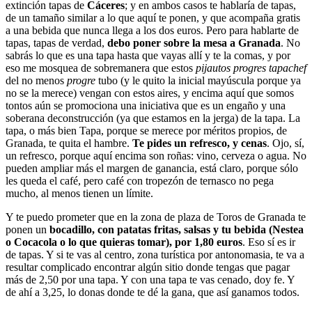
extinción tapas de
Cáceres
; y en ambos casos te hablaría de tapas,
de un tamaño similar a lo que aquí te ponen, y que acompaña gratis
a una bebida que nunca llega a los dos euros. Pero para hablarte de
tapas, tapas de verdad,
debo poner sobre la mesa a Granada
. No
sabrás lo que es una tapa hasta que vayas allí y te la comas, y por
eso me mosquea de sobremanera que estos
pijautos progres tapachef
del no menos
progre
tubo (y le quito la inicial mayúscula porque ya
no se la merece) vengan con estos aires, y encima aquí que somos
tontos aún se promociona una iniciativa que es un engaño y una
soberana deconstrucción (ya que estamos en la jerga) de la tapa. La
tapa, o más bien Tapa, porque se merece por méritos propios, de
Granada, te quita el hambre.
Te pides un refresco, y cenas
. Ojo, sí,
un refresco, porque aquí encima son roñas: vino, cerveza o agua. No
pueden ampliar más el margen de ganancia, está claro, porque sólo
les queda el café, pero café con tropezón de ternasco no pega
mucho, al menos tienen un límite.
Y te puedo prometer que en la zona de plaza de Toros de Granada te
ponen un
bocadillo, con patatas fritas, salsas y tu bebida (Nestea
o Cocacola o lo que quieras tomar), por 1,80 euros
. Eso sí es ir
de tapas. Y si te vas al centro, zona turística por antonomasia, te va a
resultar complicado encontrar algún sitio donde tengas que pagar
más de 2,50 por una tapa. Y con una tapa te vas cenado, doy fe. Y
de ahí a 3,25, lo donas donde te dé la gana, que así ganamos todos.