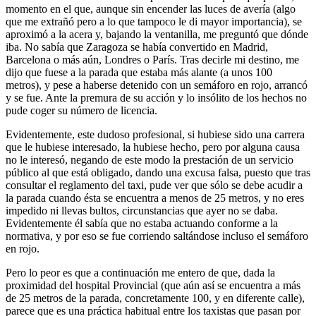
momento en el que, aunque sin encender las luces de avería (algo
que me extrañó pero a lo que tampoco le di mayor importancia), se
aproximó a la acera y, bajando la ventanilla, me preguntó que dónde
iba. No sabía que Zaragoza se había convertido en Madrid,
Barcelona o más aún, Londres o París. Tras decirle mi destino, me
dijo que fuese a la parada que estaba más alante (a unos 100
metros), y pese a haberse detenido con un semáforo en rojo, arrancó
y se fue. Ante la premura de su acción y lo insólito de los hechos no
pude coger su número de licencia.
Evidentemente, este dudoso profesional, si hubiese sido una carrera
que le hubiese interesado, la hubiese hecho, pero por alguna causa
no le interesó, negando de este modo la prestación de un servicio
público al que está obligado, dando una excusa falsa, puesto que tras
consultar el reglamento del taxi, pude ver que sólo se debe acudir a
la parada cuando ésta se encuentra a menos de 25 metros, y no eres
impedido ni llevas bultos, circunstancias que ayer no se daba.
Evidentemente él sabía que no estaba actuando conforme a la
normativa, y por eso se fue corriendo saltándose incluso el semáforo
en rojo.
Pero lo peor es que a continuación me entero de que, dada la
proximidad del hospital Provincial (que aún así se encuentra a más
de 25 metros de la parada, concretamente 100, y en diferente calle),
parece que es una práctica habitual entre los taxistas que pasan por