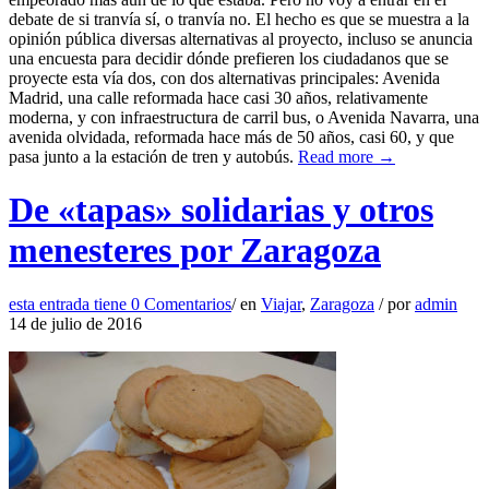
debate de si tranvía sí, o tranvía no. El hecho es que se muestra a la
opinión pública diversas alternativas al proyecto, incluso se anuncia
una encuesta para decidir dónde prefieren los ciudadanos que se
proyecte esta vía dos, con dos alternativas principales: Avenida
Madrid, una calle reformada hace casi 30 años, relativamente
moderna, y con infraestructura de carril bus, o Avenida Navarra, una
avenida olvidada, reformada hace más de 50 años, casi 60, y que
pasa junto a la estación de tren y autobús.
Read more →
De «tapas» solidarias y otros
menesteres por Zaragoza
esta entrada tiene
0 Comentarios
/
en
Viajar
,
Zaragoza
/
por
admin
14 de julio de 2016