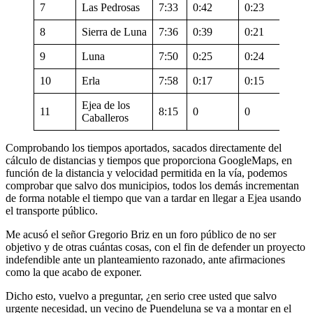
7
Las Pedrosas
7:33
0:42
0:23
8
Sierra de Luna
7:36
0:39
0:21
9
Luna
7:50
0:25
0:24
10
Erla
7:58
0:17
0:15
Ejea de los
11
8:15
0
0
Caballeros
Comprobando los tiempos aportados, sacados directamente del
cálculo de distancias y tiempos que proporciona GoogleMaps, en
función de la distancia y velocidad permitida en la vía, podemos
comprobar que salvo dos municipios, todos los demás incrementan
de forma notable el tiempo que van a tardar en llegar a Ejea usando
el transporte público.
Me acusó el señor Gregorio Briz en un foro público de no ser
objetivo y de otras cuántas cosas, con el fin de defender un proyecto
indefendible ante un planteamiento razonado, ante afirmaciones
como la que acabo de exponer.
Dicho esto, vuelvo a preguntar, ¿en serio cree usted que salvo
urgente necesidad, un vecino de Puendeluna se va a montar en el