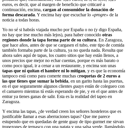
euros, es decir, que al margen de beneficio que criticaré a
continuación, encima,
cargan al consumidor la donación de
forma descarada
. Y encima hay que escuchar lo
«progre»
de la
noticia a todas horas.
Yo no sé si habrás viajada mucho por España o no (y digo España,
no hay que irse mucho más lejos), para haber conocido
otras
regiones donde la tapa forma parte de su cultura
. En Zaragoza,
que hace años, antes de que se cargasen el tubo, este tipo de comida
también formaba parte de la cultura, ya no queda nada. Resulta que
ahora sales aquí de tapas, los cuatro sitios que hay están llenos, a
unos precios que mejor no echar cuentas, porque es más barato o
como poco igual, ir a cenar a un restaurante, y encima son unas
tapas que ni quitan el hambre ni lo mitigan
, y es que la economía
tampoco está como para comerte muchas c
roquetas de 2 euros a
las que tienes que sumar la bebida
, en un garito hasta las puertas,
en el que seguramente algunos clientes
guays
están de colegueo con
el camarero mientras tú estás esperando de pie, y en el que antes de
entrar ya tienes ganas de salir. Esta es la realidad del tapeo en
Zaragoza.
Y encima las tapas, ¿de verdad creen los señores hosteleros que es
justificable llamar a esas aberraciones tapas? Que me parece
estupendo que en quedadas de gente guay de tipo gurmet me sirvan
tropezones de ternasco con una patata y una salsa verde, llamándolo