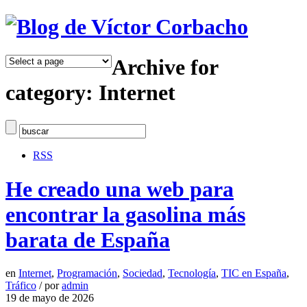
Archive for
category: Internet
RSS
He creado una web para
encontrar la gasolina más
barata de España
en
Internet
,
Programación
,
Sociedad
,
Tecnología
,
TIC en España
,
Tráfico
/
por
admin
19 de mayo de 2026