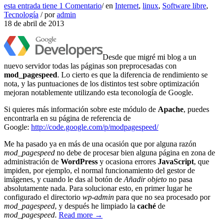
esta entrada tiene
1 Comentario
/
en
Internet
,
linux
,
Software libre
,
Tecnología
/
por
admin
18 de abril de 2013
Desde que migré mi blog a un
nuevo servidor todas las páginas son preprocesadas con
mod_pagespeed
. Lo cierto es que la diferencia de rendimiento se
nota, y las puntuaciones de los distintos test sobre optimización
mejoran notablemente utilizando esta teconología de Google.
Si quieres más información sobre este módulo de
Apache
, puedes
encontrarla en su página de referencia de
Google:
http://code.google.com/p/modpagespeed/
Me ha pasado ya en más de una ocasión que por alguna razón
mod_pagespeed
no debe de procesar bien alguna página en zona de
administración de
WordPress
y ocasiona errores
JavaScript
, que
impiden, por ejemplo, el normal funcionamiento del gestor de
imágenes, y cuando le das al botón de
Añadir objeto
no pasa
absolutamente nada. Para solucionar esto, en primer lugar he
configurado el directorio
wp-admin
para que no sea procesado por
mod_pagespeed
, y después he limpiado la
caché
de
mod_pagespeed
.
Read more →