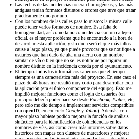
Las fechas de las incidencias no eran homogéneas, y las más
antiguas tenían formatos distintos o errores que tuve que tratar
prácticamente uno por uno.
Con los nombres de las calles pasa lo mismo: la misma calle
puede tener varios formatos de nombre. Esta falta de
homogeneidad, así como la no coincidencia con un callejero
oficial, es el mayor problema que he encontrado a la hora de
desarrollar esta aplicación, y sin duda será el que más fallos
cause a largo plazo, ya que puede provocar que se notifique a
usuarios que han dado de alta una alerta con un nombre
similar de vía o bien que no se les notifique por figurar un
nombre distinto en la incidencia creada por el ayuntamiento.
El tiempo: todos los informáticos sabemos que el tiempo
siempre es una característica más del proyecto. En este caso el
plazo de 48 horas me resultó muy corto para desarrollar toda
la aplicación (era el único componente del equipo). Esto me
impidió mejorar funciones como el login de usuarios (en
principio debería poder hacerse desde
Facebook
,
Twitter
, etc,
pero sólo me dio tiempo a implementar servicios compatibles
con
openID
, en concreto
Google
y
Yahoo
). Además, con
mayor plazo hubiese podido mejorar la función de análisis
sintáctico para la identificación de coincidencias en los
nombres de vías, así como crear más informes sobre datos
históricos con mapas con clusters de marcadores y mejorar
otros aspectos no tan importantes como las hojas de estilo,