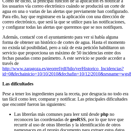
Como he dicho, la principal función de la aplicación es notificar a
los usuarios vía correo electrónico cuándo se producirá un corte de
agua en una o varias de las alertas que previamente han configurado.
Para ello, hay que registrarse en la aplicación con una dirección de
correo electrónico, que será la que se utilice para las notificaciones,
y configurar todas las alertas que queremos que se nos notifiquen.
Además, contacté con el ayuntamiento para ver si había alguna
forma de obtener un histórico de cortes de agua. Hasta el momento
no existía tal posibilidad, pero a raíz de esta petición habilitaron un
servicio que proporciona un máximo de 50 incidencias entre dos
fechas pasadas como parámetro. A este servicio se puede acceder a
través de
http://www.zaragoza.es/georref/rdf/hilo/verHistorico_Incidencias?
id=0&fechainicio=10/10/2010&fechafin=10/12/2010&srsname=wgs
Las dificultades
Pese a tener los ingredientes para la receta, por desgracia no todo era
tan fácil como leer, comparar y notificar. Las principales dificultades
que encontré fueron las siguientes:
Las librerías más comunes para leer xml desde
php
no
reconocen las coordenadas de
geoRSS
, por lo que tuve que
recurrir al uso de otras librerías y la identificación de otros
namespaces en el propio documento para extraer estos datos.