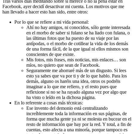
Tras varios días meditando sobre si merece o no la pena estar en
Facebook, ayer decidí desactivar mi cuenta. Los motivos que me
han llevado a hacer esto han sido, entre otros:
Por lo que se refiere a mi vida personal:
Ahí no hay amigos, ni conocidos, sólo gente interesada
en el morbo de saber si fulano se ha liado con fulana, o
las últimas fotos que ha puesto de su viaje por las
antípodas, o el morbo de cotillear la vida de los demás
de una forma fácil, de la que igual ni ellos mismos son
conscientes de que existe.
Mis fotos, mis frases, mis noticias, mis enlaces… son
míos, no quiero que sean de Facebook.
Seguramente me ahorraré más de un disgusto. Si lees
esto ya sabes que va por ti y de lo que hablo. Para los
demás, alguno os haréis una idea, otros os podréis
imaginar a lo que me refiero, y el resto pues que
reflexione si no se ha rayado alguna vez por algo que
ha visto o leído en la dichosa página.
En lo referente a cosas más técnicas:
Ese invento del demonio está centralizando
increíblemente toda la información en sus páginas, de
forma que mucha gente ya ni se molesta en bucear en el
resto de información que hay por la red. Y total, a fin de
cuentas, esto afecta a una minoría, porque tampoco es