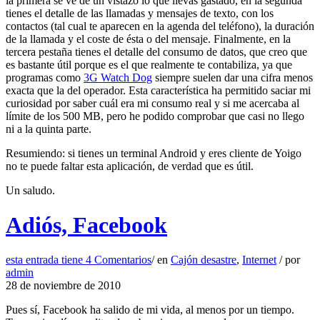
la primera se ve de un vistazo lo que llevas gastado, en la segunda
tienes el detalle de las llamadas y mensajes de texto, con los
contactos (tal cual te aparecen en la agenda del teléfono), la duración
de la llamada y el coste de ésta o del mensaje. Finalmente, en la
tercera pestaña tienes el detalle del consumo de datos, que creo que
es bastante útil porque es el que realmente te contabiliza, ya que
programas como
3G Watch Dog
siempre suelen dar una cifra menos
exacta que la del operador. Esta característica ha permitido saciar mi
curiosidad por saber cuál era mi consumo real y si me acercaba al
límite de los 500 MB, pero he podido comprobar que casi no llego
ni a la quinta parte.
Resumiendo: si tienes un terminal Android y eres cliente de Yoigo
no te puede faltar esta aplicación, de verdad que es útil.
Un saludo.
Adiós, Facebook
esta entrada tiene
4 Comentarios
/
en
Cajón desastre
,
Internet
/
por
admin
28 de noviembre de 2010
Pues sí, Facebook ha salido de mi vida, al menos por un tiempo.