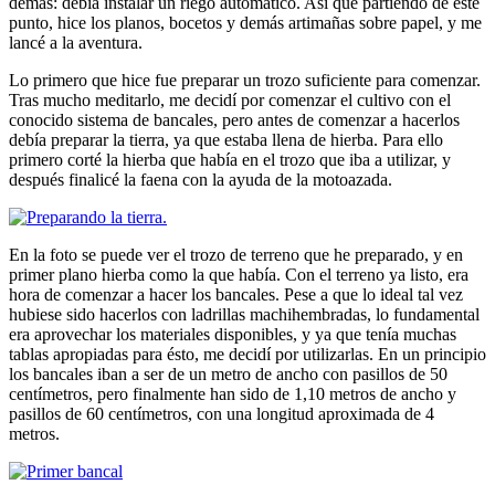
demás: debía instalar un riego automático. Así que partiendo de este
punto, hice los planos, bocetos y demás artimañas sobre papel, y me
lancé a la aventura.
Lo primero que hice fue preparar un trozo suficiente para comenzar.
Tras mucho meditarlo, me decidí por comenzar el cultivo con el
conocido sistema de bancales, pero antes de comenzar a hacerlos
debía preparar la tierra, ya que estaba llena de hierba. Para ello
primero corté la hierba que había en el trozo que iba a utilizar, y
después finalicé la faena con la ayuda de la motoazada.
En la foto se puede ver el trozo de terreno que he preparado, y en
primer plano hierba como la que había. Con el terreno ya listo, era
hora de comenzar a hacer los bancales. Pese a que lo ideal tal vez
hubiese sido hacerlos con ladrillas machihembradas, lo fundamental
era aprovechar los materiales disponibles, y ya que tenía muchas
tablas apropiadas para ésto, me decidí por utilizarlas. En un principio
los bancales iban a ser de un metro de ancho con pasillos de 50
centímetros, pero finalmente han sido de 1,10 metros de ancho y
pasillos de 60 centímetros, con una longitud aproximada de 4
metros.