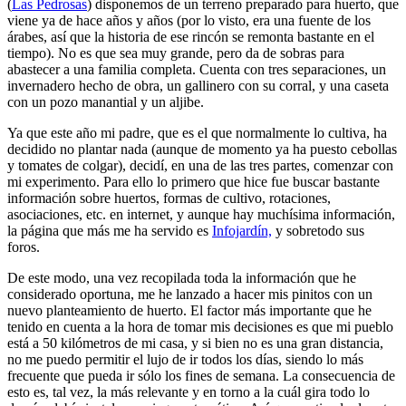
(
Las Pedrosas
) disponemos de un terreno preparado para huerto, que
viene ya de hace años y años (por lo visto, era una fuente de los
árabes, así que la historia de ese rincón se remonta bastante en el
tiempo). No es que sea muy grande, pero da de sobras para
abastecer a una familia completa. Cuenta con tres separaciones, un
invernadero hecho de obra, un gallinero con su corral, y una caseta
con un pozo manantial y un aljibe.
Ya que este año mi padre, que es el que normalmente lo cultiva, ha
decidido no plantar nada (aunque de momento ya ha puesto cebollas
y tomates de colgar), decidí, en una de las tres partes, comenzar con
mi experimento. Para ello lo primero que hice fue buscar bastante
información sobre huertos, formas de cultivo, rotaciones,
asociaciones, etc. en internet, y aunque hay muchísima información,
la página que más me ha servido es
Infojardín,
y sobretodo sus
foros.
De este modo, una vez recopilada toda la información que he
considerado oportuna, me he lanzado a hacer mis pinitos con un
nuevo planteamiento de huerto. El factor más importante que he
tenido en cuenta a la hora de tomar mis decisiones es que mi pueblo
está a 50 kilómetros de mi casa, y si bien no es una gran distancia,
no me puedo permitir el lujo de ir todos los días, siendo lo más
frecuente que pueda ir sólo los fines de semana. La consecuencia de
esto es, tal vez, la más relevante y en torno a la cuál gira todo lo