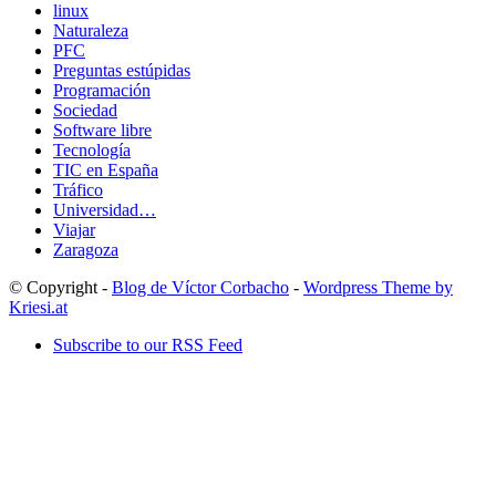
linux
Naturaleza
PFC
Preguntas estúpidas
Programación
Sociedad
Software libre
Tecnología
TIC en España
Tráfico
Universidad…
Viajar
Zaragoza
© Copyright -
Blog de Víctor Corbacho
-
Wordpress Theme by
Kriesi.at
Subscribe to our RSS Feed