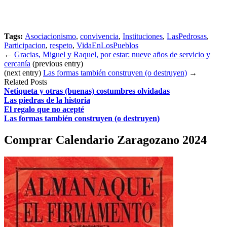
Tags:
Asociacionismo
,
convivencia
,
Instituciones
,
LasPedrosas
,
Participacion
,
respeto
,
VidaEnLosPueblos
←
Gracias, Miguel y Raquel, por estar: nueve años de servicio y
cercanía
(previous entry)
(next entry)
Las formas también construyen (o destruyen)
→
Related Posts
Netiqueta y otras (buenas) costumbres olvidadas
Las piedras de la historia
El regalo que no acepté
Las formas también construyen (o destruyen)
Comprar Calendario Zaragozano 2024