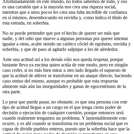
Afortunadamente en este mundo, no todos sabemos de todo, y eso
es una cuestión que a la mayoría nos crea una riqueza social,
mientras que a unos pocos les crea una falta increíble de confianza
en sí mismos, desembocando en envidia y, como indica el título de
esta entrada, en soberbia.
No se puede pretender que por el hecho de querer ser más que
nadie, y del odio que mueve a algunas personas por querer intentar
igualar a otras, acabe siendo un caótico cóctel de egoísmo, envidia y
soberbia, y que de paso al agitarlo salpique a los de alrededor.
Ante una actitud así a los demás sólo nos queda respetar, porque
bastante lleva ya encima quien actúa de este modo, pero en ningún
caso ceder, si no más bien mirar a otro lado llegado el supuesto de
que la actitud de altivez se transforme en un ataque directo, haciendo
caso omiso del mismo, aunque es probable que esta respuesta
alimente más aún las inseguridades y ganas de egocentrismo de la
otra parte.
Lo peor que puede pasar, no obstante, es que una persona con este
tipo de actitud llegue a un cargo en el que tenga cierto poder de
decisión o ejecución de cualquier cuestión, porque entonces será
cuando realmente tengamos un problema. Y lamentablemente esto
ocurre, y es ahí cuando se transforma en un problema social que es
capaz de dividir pueblos enteros, puesto que la soberbia hace que la