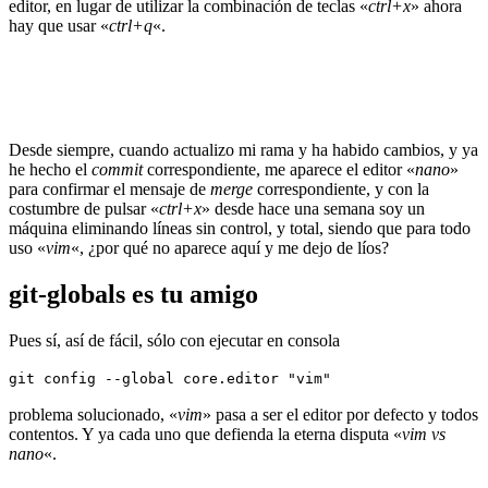
editor, en lugar de utilizar la combinación de teclas «
ctrl+x
» ahora
hay que usar «
ctrl+q
«.
Desde siempre, cuando actualizo mi rama y ha habido cambios, y ya
he hecho el
commit
correspondiente, me aparece el editor «
nano
»
para confirmar el mensaje de
merge
correspondiente, y con la
costumbre de pulsar «
ctrl+x
» desde hace una semana soy un
máquina eliminando líneas sin control, y total, siendo que para todo
uso «
vim
«, ¿por qué no aparece aquí y me dejo de líos?
git-globals es tu amigo
Pues sí, así de fácil, sólo con ejecutar en consola
git config --global core.editor "vim"
problema solucionado, «
vim
» pasa a ser el editor por defecto y todos
contentos. Y ya cada uno que defienda la eterna disputa «
vim vs
nano
«.