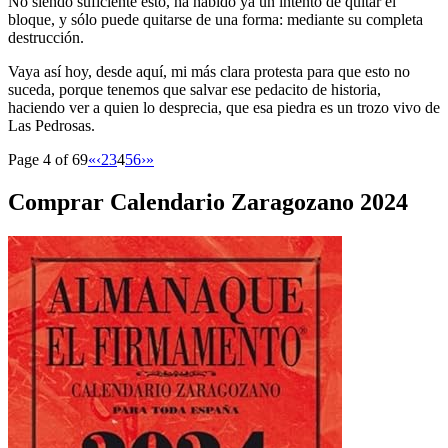
No siendo suficiente esto, ha habido ya un intento de quitar el
bloque, y sólo puede quitarse de una forma: mediante su completa
destrucción.
Vaya así hoy, desde aquí, mi más clara protesta para que esto no
suceda, porque tenemos que salvar ese pedacito de historia,
haciendo ver a quien lo desprecia, que esa piedra es un trozo vivo de
Las Pedrosas.
Page 4 of 69
«
‹
2
3
4
5
6
›
»
Comprar Calendario Zaragozano 2024