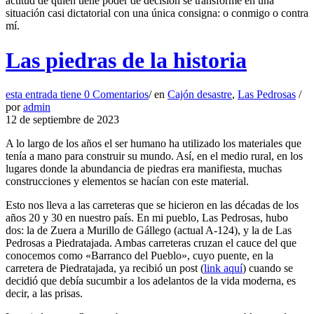
actitud de quien tiene poder de decisión se transforme en una
situación casi dictatorial con una única consigna: o conmigo o contra
mí.
Las piedras de la historia
esta entrada tiene
0 Comentarios
/
en
Cajón desastre
,
Las Pedrosas
/
por
admin
12 de septiembre de 2023
A lo largo de los años el ser humano ha utilizado los materiales que
tenía a mano para construir su mundo. Así, en el medio rural, en los
lugares donde la abundancia de piedras era manifiesta, muchas
construcciones y elementos se hacían con este material.
Esto nos lleva a las carreteras que se hicieron en las décadas de los
años 20 y 30 en nuestro país. En mi pueblo, Las Pedrosas, hubo
dos: la de Zuera a Murillo de Gállego (actual A-124), y la de Las
Pedrosas a Piedratajada. Ambas carreteras cruzan el cauce del que
conocemos como «Barranco del Pueblo», cuyo puente, en la
carretera de Piedratajada, ya recibió un post (
link aquí
) cuando se
decidió que debía sucumbir a los adelantos de la vida moderna, es
decir, a las prisas.