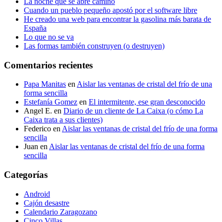
La noche que se abre camino
Cuando un pueblo pequeño apostó por el software libre
He creado una web para encontrar la gasolina más barata de
España
Lo que no se va
Las formas también construyen (o destruyen)
Comentarios recientes
Papa Manitas
en
Aislar las ventanas de cristal del frío de una
forma sencilla
Estefanía Gomez
en
El intermitente, ese gran desconocido
Angel E.
en
Diario de un cliente de La Caixa (o cómo La
Caixa trata a sus clientes)
Federico
en
Aislar las ventanas de cristal del frío de una forma
sencilla
Juan
en
Aislar las ventanas de cristal del frío de una forma
sencilla
Categorías
Android
Cajón desastre
Calendario Zaragozano
Cinco Villas