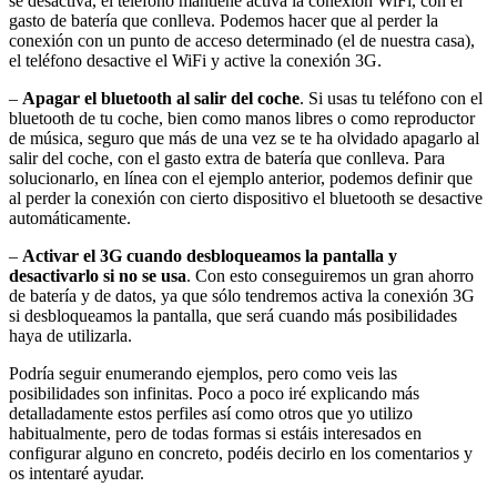
se desactiva, el teléfono mantiene activa la conexión WiFi, con el
gasto de batería que conlleva. Podemos hacer que al perder la
conexión con un punto de acceso determinado (el de nuestra casa),
el teléfono desactive el WiFi y active la conexión 3G.
–
Apagar el bluetooth al salir del coche
. Si usas tu teléfono con el
bluetooth de tu coche, bien como manos libres o como reproductor
de música, seguro que más de una vez se te ha olvidado apagarlo al
salir del coche, con el gasto extra de batería que conlleva. Para
solucionarlo, en línea con el ejemplo anterior, podemos definir que
al perder la conexión con cierto dispositivo el bluetooth se desactive
automáticamente.
–
Activar el 3G cuando desbloqueamos la pantalla y
desactivarlo si no se usa
. Con esto conseguiremos un gran ahorro
de batería y de datos, ya que sólo tendremos activa la conexión 3G
si desbloqueamos la pantalla, que será cuando más posibilidades
haya de utilizarla.
Podría seguir enumerando ejemplos, pero como veis las
posibilidades son infinitas. Poco a poco iré explicando más
detalladamente estos perfiles así como otros que yo utilizo
habitualmente, pero de todas formas si estáis interesados en
configurar alguno en concreto, podéis decirlo en los comentarios y
os intentaré ayudar.