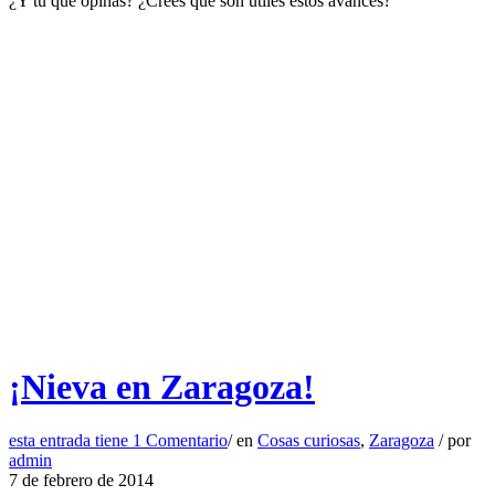
¿Y tú qué opinas? ¿Crees que son útiles estos avances?
¡Nieva en Zaragoza!
esta entrada tiene
1 Comentario
/
en
Cosas curiosas
,
Zaragoza
/
por
admin
7 de febrero de 2014