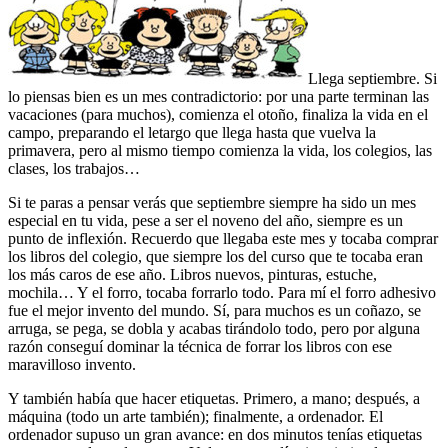
Llega septiembre. Si
lo piensas bien es un mes contradictorio: por una parte terminan las
vacaciones (para muchos), comienza el otoño, finaliza la vida en el
campo, preparando el letargo que llega hasta que vuelva la
primavera, pero al mismo tiempo comienza la vida, los colegios, las
clases, los trabajos…
Si te paras a pensar verás que septiembre siempre ha sido un mes
especial en tu vida, pese a ser el noveno del año, siempre es un
punto de inflexión. Recuerdo que llegaba este mes y tocaba comprar
los libros del colegio, que siempre los del curso que te tocaba eran
los más caros de ese año. Libros nuevos, pinturas, estuche,
mochila… Y el forro, tocaba forrarlo todo. Para mí el forro adhesivo
fue el mejor invento del mundo. Sí, para muchos es un coñazo, se
arruga, se pega, se dobla y acabas tirándolo todo, pero por alguna
razón conseguí dominar la técnica de forrar los libros con ese
maravilloso invento.
Y también había que hacer etiquetas. Primero, a mano; después, a
máquina (todo un arte también); finalmente, a ordenador. El
ordenador supuso un gran avance: en dos minutos tenías etiquetas