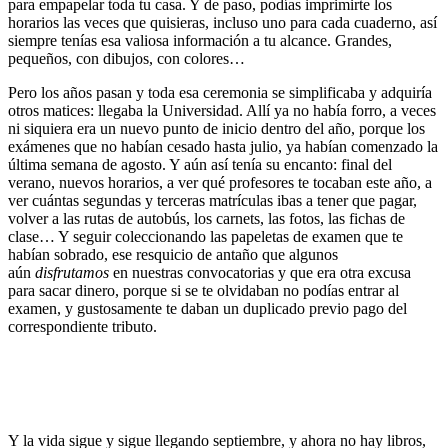
para empapelar toda tu casa. Y de paso, podías imprimirte los
horarios las veces que quisieras, incluso uno para cada cuaderno, así
siempre tenías esa valiosa información a tu alcance. Grandes,
pequeños, con dibujos, con colores…
Pero los años pasan y toda esa ceremonia se simplificaba y adquiría
otros matices: llegaba la Universidad. Allí ya no había forro, a veces
ni siquiera era un nuevo punto de inicio dentro del año, porque los
exámenes que no habían cesado hasta julio, ya habían comenzado la
última semana de agosto. Y aún así tenía su encanto: final del
verano, nuevos horarios, a ver qué profesores te tocaban este año, a
ver cuántas segundas y terceras matrículas ibas a tener que pagar,
volver a las rutas de autobús, los carnets, las fotos, las fichas de
clase… Y seguir coleccionando las papeletas de examen que te
habían sobrado, ese resquicio de antaño que algunos
aún
disfrutamos
en nuestras convocatorias y que era otra excusa
para sacar dinero, porque si se te olvidaban no podías entrar al
examen, y gustosamente te daban un duplicado previo pago del
correspondiente tributo.
Y la vida sigue y sigue llegando septiembre, y ahora no hay libros,