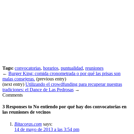
Tags:
convocatorias
,
horarios
,
puntualidad
,
reuniones
←
Burger King: comida cronometrada o por qué las prisas son
malas consejeras.
(previous entry)
(next entry)
Utilizando el crowdfunding para recuperar nuestras
tradiciones: el Dance de Las Pedrosas
→
Comments
3 Responses to
No entiendo por qué hay dos convocatorias en
las reuniones de vecinos
Bitacoras.com
says:
14 de mayo de 2013 a las 3:54 pm