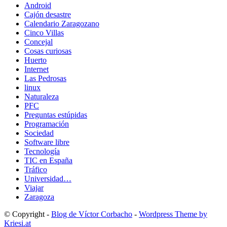
Android
Cajón desastre
Calendario Zaragozano
Cinco Villas
Concejal
Cosas curiosas
Huerto
Internet
Las Pedrosas
linux
Naturaleza
PFC
Preguntas estúpidas
Programación
Sociedad
Software libre
Tecnología
TIC en España
Tráfico
Universidad…
Viajar
Zaragoza
© Copyright -
Blog de Víctor Corbacho
-
Wordpress Theme by
Kriesi.at