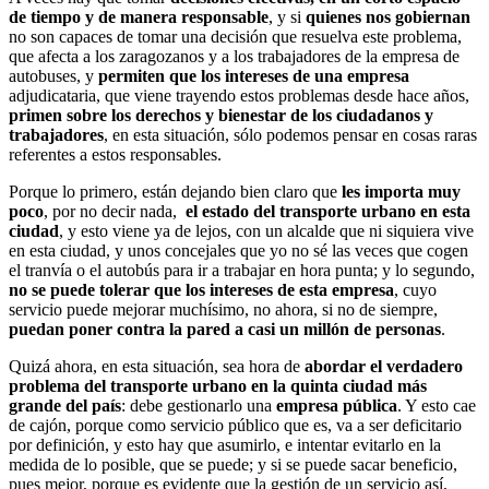
de tiempo y de manera responsable
, y si
quienes nos gobiernan
no son capaces de tomar una decisión que resuelva este problema,
que afecta a los zaragozanos y a los trabajadores de la empresa de
autobuses, y
permiten que los intereses de una empresa
adjudicataria, que viene trayendo estos problemas desde hace años,
primen sobre los derechos y bienestar de los ciudadanos y
trabajadores
, en esta situación, sólo podemos pensar en cosas raras
referentes a estos responsables.
Porque lo primero, están dejando bien claro que
les importa muy
poco
, por no decir nada,
el estado del transporte urbano en esta
ciudad
, y esto viene ya de lejos, con un alcalde que ni siquiera vive
en esta ciudad, y unos concejales que yo no sé las veces que cogen
el tranvía o el autobús para ir a trabajar en hora punta; y lo segundo,
no se puede tolerar que los intereses de esta empresa
, cuyo
servicio puede mejorar muchísimo, no ahora, si no de siempre,
puedan poner contra la pared a casi un millón de personas
.
Quizá ahora, en esta situación, sea hora de
abordar el verdadero
problema del transporte urbano en la quinta ciudad más
grande del país
: debe gestionarlo una
empresa pública
. Y esto cae
de cajón, porque como servicio público que es, va a ser deficitario
por definición, y esto hay que asumirlo, e intentar evitarlo en la
medida de lo posible, que se puede; y si se puede sacar beneficio,
pues mejor, porque es evidente que la gestión de un servicio así,