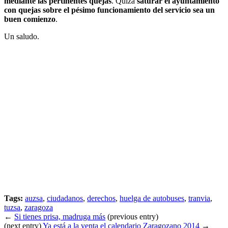
mediante las pertinentes quejas
. Quizá
saturar el ayuntamiento
con quejas sobre el pésimo funcionamiento del servicio sea un
buen comienzo
.
Un saludo.
Tags:
auzsa
,
ciudadanos
,
derechos
,
huelga de autobuses
,
tranvia
,
tuzsa
,
zaragoza
←
Si tienes prisa, madruga más
(previous entry)
(next entry)
Ya está a la venta el calendario Zaragozano 2014
→