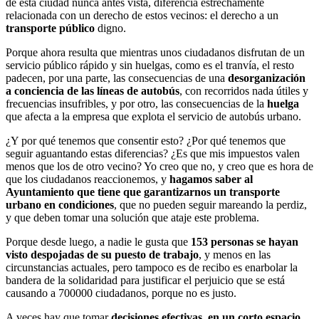
de esta ciudad nunca antes vista, diferencia estrechamente
relacionada con un derecho de estos vecinos: el derecho a un
transporte público
digno.
Porque ahora resulta que mientras unos ciudadanos disfrutan de un
servicio público rápido y sin huelgas, como es el tranvía, el resto
padecen, por una parte, las consecuencias de una
desorganización
a conciencia de las líneas de autobús
, con recorridos nada útiles y
frecuencias insufribles, y por otro, las consecuencias de la
huelga
que afecta a la empresa que explota el servicio de autobús urbano.
¿Y por qué tenemos que consentir esto? ¿Por qué tenemos que
seguir aguantando estas diferencias? ¿Es que mis impuestos valen
menos que los de otro vecino? Yo creo que no, y creo que es hora de
que los ciudadanos reaccionemos, y
hagamos saber al
Ayuntamiento que tiene que garantizarnos un transporte
urbano en condiciones
, que no pueden seguir mareando la perdiz,
y que deben tomar una solución que ataje este problema.
Porque desde luego, a nadie le gusta que
153 personas se hayan
visto despojadas de su puesto de trabajo
, y menos en las
circunstancias actuales, pero tampoco es de recibo es enarbolar la
bandera de la solidaridad para justificar el perjuicio que se está
causando a 700000 ciudadanos, porque no es justo.
A veces hay que tomar
decisiones efectivas, en un corto espacio