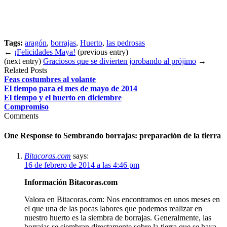
Tags:
aragón
,
borrajas
,
Huerto
,
las pedrosas
←
¡Felicidades Maya!
(previous entry)
(next entry)
Graciosos que se divierten jorobando al prójimo
→
Related Posts
Feas costumbres al volante
El tiempo para el mes de mayo de 2014
El tiempo y el huerto en diciembre
Compromiso
Comments
One Response to
Sembrando borrajas: preparación de la tierra
Bitacoras.com
says:
16 de febrero de 2014 a las 4:46 pm
Información Bitacoras.com
Valora en Bitacoras.com: Nos encontramos en unos meses en
el que una de las pocas labores que podemos realizar en
nuestro huerto es la siembra de borrajas. Generalmente, las
borrajas se siembran directamente sobre la tierra que se haya