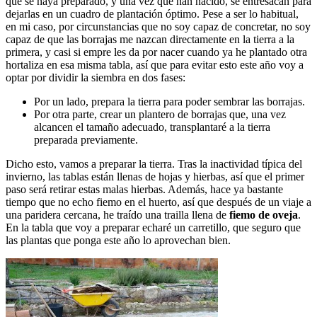
que se haya preparado, y una vez que han nacido, se entresacan para
dejarlas en un cuadro de plantación óptimo. Pese a ser lo habitual,
en mi caso, por circunstancias que no soy capaz de concretar, no soy
capaz de que las borrajas me nazcan directamente en la tierra a la
primera, y casi si empre les da por nacer cuando ya he plantado otra
hortaliza en esa misma tabla, así que para evitar esto este año voy a
optar por dividir la siembra en dos fases:
Por un lado, prepara la tierra para poder sembrar las borrajas.
Por otra parte, crear un plantero de borrajas que, una vez
alcancen el tamaño adecuado, transplantaré a la tierra
preparada previamente.
Dicho esto, vamos a preparar la tierra. Tras la inactividad típica del
invierno, las tablas están llenas de hojas y hierbas, así que el primer
paso será retirar estas malas hierbas. Además, hace ya bastante
tiempo que no echo fiemo en el huerto, así que después de un viaje a
una paridera cercana, he traído una trailla llena de
fiemo de oveja
.
En la tabla que voy a preparar echaré un carretillo, que seguro que
las plantas que ponga este año lo aprovechan bien.