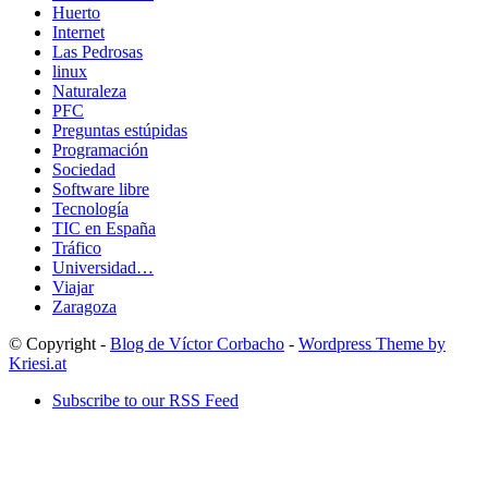
Huerto
Internet
Las Pedrosas
linux
Naturaleza
PFC
Preguntas estúpidas
Programación
Sociedad
Software libre
Tecnología
TIC en España
Tráfico
Universidad…
Viajar
Zaragoza
© Copyright -
Blog de Víctor Corbacho
-
Wordpress Theme by
Kriesi.at
Subscribe to our RSS Feed