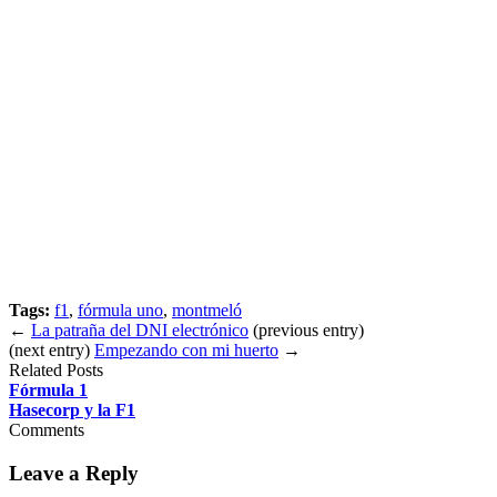
Tags:
f1
,
fórmula uno
,
montmeló
←
La patraña del DNI electrónico
(previous entry)
(next entry)
Empezando con mi huerto
→
Related Posts
Fórmula 1
Hasecorp y la F1
Comments
Leave a Reply