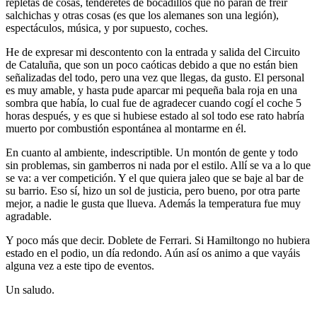
repletas de cosas, tenderetes de bocadillos que no paran de freir
salchichas y otras cosas (es que los alemanes son una legión),
espectáculos, música, y por supuesto, coches.
He de expresar mi descontento con la entrada y salida del Circuito
de Cataluña, que son un poco caóticas debido a que no están bien
señalizadas del todo, pero una vez que llegas, da gusto. El personal
es muy amable, y hasta pude aparcar mi pequeña bala roja en una
sombra que había, lo cual fue de agradecer cuando cogí el coche 5
horas después, y es que si hubiese estado al sol todo ese rato habría
muerto por combustión espontánea al montarme en él.
En cuanto al ambiente, indescriptible. Un montón de gente y todo
sin problemas, sin gamberros ni nada por el estilo. Allí se va a lo que
se va: a ver competición. Y el que quiera jaleo que se baje al bar de
su barrio. Eso sí, hizo un sol de justicia, pero bueno, por otra parte
mejor, a nadie le gusta que llueva. Además la temperatura fue muy
agradable.
Y poco más que decir. Doblete de Ferrari. Si Hamiltongo no hubiera
estado en el podio, un día redondo. Aún así os animo a que vayáis
alguna vez a este tipo de eventos.
Un saludo.