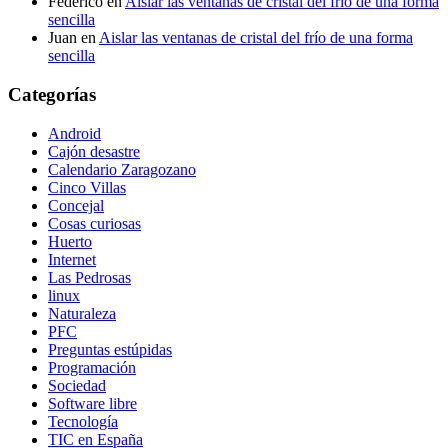
Federico
en
Aislar las ventanas de cristal del frío de una forma
sencilla
Juan
en
Aislar las ventanas de cristal del frío de una forma
sencilla
Categorías
Android
Cajón desastre
Calendario Zaragozano
Cinco Villas
Concejal
Cosas curiosas
Huerto
Internet
Las Pedrosas
linux
Naturaleza
PFC
Preguntas estúpidas
Programación
Sociedad
Software libre
Tecnología
TIC en España