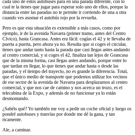
cada uno de estos autobuses para en una parada diferente, con lo
cual te la tienes que jugar para esperar solo uno de ellos, porque la
distancia entre las paradas no te permite ir corriendo de una a otra
cuando ves asomar el autobús rojo por la revuelta.
Pero es que esta situación es extensible a más casos, como por
ejemplo, ir de la avenida Navarra (primer tramo, antes del Centro
Cívico), hasta Grancasa. Antes era fácil: cogías el 42 y te llevaba de
puerta a puerta, pero ahora ya no. Resulta que si coges el circular,
tienes que andar tanto hasta la parada que casi llegas antes andando
al centro comercial, y si coges el 42, finaliza tan lejos de Grancasa
que de la misma forma, casi llegas antes andando, porque entre lo
que tardan en llegar, lo que tienes que andar hasta o desde las
paradas, y el tiempo del trayecto, no es grande la diferencia. Total,
que el único medio de transporte que podemos utilizar los vecinos
de ese sector de la avenida de Navarra para desplazarnos al centro
comercial, y que nos cae de camino y nos acerca un trozo, es el
telecabina de la Expo, y además de no funcionar ya lo están
desmontando.
¿Sabéis qué? Yo también me voy a pedir un coche oficial y luego os
pondré autobuses y tranvías por donde me dé la gana, y tan
ricamente.
Ale, a caminar.