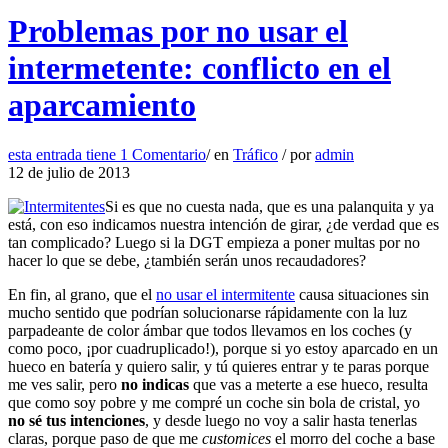
Problemas por no usar el
intermetente: conflicto en el
aparcamiento
esta entrada tiene
1 Comentario
/
en
Tráfico
/
por
admin
12 de julio de 2013
Si es que no cuesta nada, que es una palanquita y ya
está, con eso indicamos nuestra intención de girar, ¿de verdad que es
tan complicado? Luego si la DGT empieza a poner multas por no
hacer lo que se debe, ¿también serán unos recaudadores?
En fin, al grano, que el
no usar el intermitente
causa situaciones sin
mucho sentido que podrían solucionarse rápidamente con la luz
parpadeante de color ámbar que todos llevamos en los coches (y
como poco, ¡por cuadruplicado!), porque si yo estoy aparcado en un
hueco en batería y quiero salir, y tú quieres entrar y te paras porque
me ves salir, pero
no indicas
que vas a meterte a ese hueco, resulta
que como soy pobre y me compré un coche sin bola de cristal, yo
no sé tus intenciones
, y desde luego no voy a salir hasta tenerlas
claras, porque paso de que me
customices
el morro del coche a base