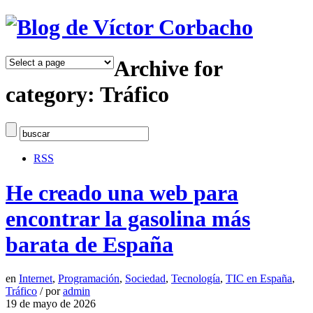
Archive for
category: Tráfico
RSS
He creado una web para
encontrar la gasolina más
barata de España
en
Internet
,
Programación
,
Sociedad
,
Tecnología
,
TIC en España
,
Tráfico
/
por
admin
19 de mayo de 2026