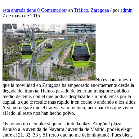
esta entrada tiene
0 Comentarios
/
en
Tráfico
,
Zaragoza
/
por
admin
7 de mayo de 2015
No es nada nuevo
que la movilidad en Zaragoza ha empeorado enormemente desde la
llegada del tranvía. Hemos pasado de tener un transporte público
medio decente, con el que podías desplazarte sin problemas por la
capital, a que te resulte más rápido ir en coche o andando a los sitios.
Y sí, no negaré que el tranvía va muy bien, pero para los que viven
al lado, al resto nos han hecho polvo.
Os pongo un ejemplo: si queréis ir de la plaza Aragón / plaza
Paraíso a la avenida de Navarra / avenida de Madrid, podéis elegir
entre el 21, 32, 33 y 51 (creo que no me dejo ninguno). Pues bien,