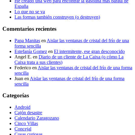
He creado una web para encontrar la gasolina más barata de
España
Lo que no se va
Las formas también construyen (o destruyen)
Comentarios recientes
Papa Manitas
en
Aislar las ventanas de cristal del frío de una
forma sencilla
Estefanía Gomez
en
El intermitente, ese gran desconocido
Angel E.
en
Diario de un cliente de La Caixa (o cómo La
Caixa trata a sus clientes)
Federico
en
Aislar las ventanas de cristal del frío de una forma
sencilla
Juan
en
Aislar las ventanas de cristal del frío de una forma
sencilla
Categorías
Android
Cajón desastre
Calendario Zaragozano
Cinco Villas
Concejal
Cosas curiosas