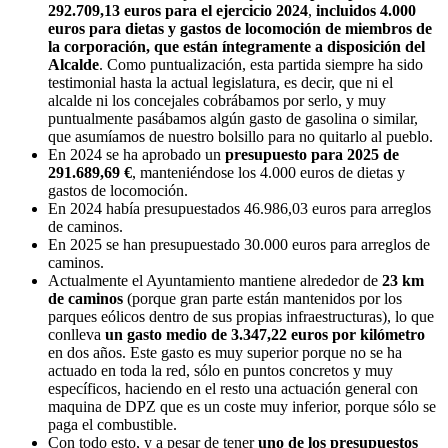
292.709,13 euros para el ejercicio 2024
,
incluidos 4.000
euros para dietas y gastos de locomoción de miembros de
la corporación, que están íntegramente a disposición del
Alcalde
. Como puntualización, esta partida siempre ha sido
testimonial hasta la actual legislatura, es decir, que ni el
alcalde ni los concejales cobrábamos por serlo, y muy
puntualmente pasábamos algún gasto de gasolina o similar,
que asumíamos de nuestro bolsillo para no quitarlo al pueblo.
En 2024 se ha aprobado un
presupuesto para 2025 de
291.689,69 €
, manteniéndose los 4.000 euros de dietas y
gastos de locomoción.
En 2024 había presupuestados 46.986,03 euros para arreglos
de caminos.
En 2025 se han presupuestado 30.000 euros para arreglos de
caminos.
Actualmente el Ayuntamiento mantiene alrededor de
23 km
de caminos
(porque gran parte están mantenidos por los
parques eólicos dentro de sus propias infraestructuras), lo que
conlleva
un gasto medio de 3.347,22 euros por kilómetro
en dos años. Este gasto es muy superior porque no se ha
actuado en toda la red, sólo en puntos concretos y muy
específicos, haciendo en el resto una actuación general con
maquina de DPZ que es un coste muy inferior, porque sólo se
paga el combustible.
Con todo esto, y a pesar de tener
uno de los presupuestos