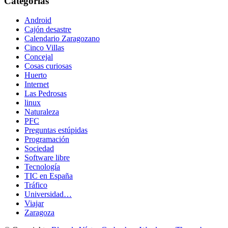
Categorías
Android
Cajón desastre
Calendario Zaragozano
Cinco Villas
Concejal
Cosas curiosas
Huerto
Internet
Las Pedrosas
linux
Naturaleza
PFC
Preguntas estúpidas
Programación
Sociedad
Software libre
Tecnología
TIC en España
Tráfico
Universidad…
Viajar
Zaragoza