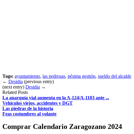
Tags:
ayuntamiento
,
las pedrosas
,
pésima gestión
,
sueldo del alcalde
←
Desidia
(previous entry)
(next entry)
Desidia
→
Related Posts
La anarquía vial aumenta en la A-124/A-1103 ante ...
Vehículos viejos, accidentes y DGT
Las piedras de la historia
Feas costumbres al volante
Comprar Calendario Zaragozano 2024