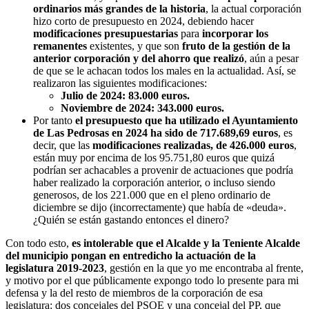
ordinarios más grandes de la historia
, la actual corporación
hizo corto de presupuesto en 2024, debiendo hacer
modificaciones presupuestarias
para
incorporar los
remanentes
existentes, y que son
fruto de la gestión de la
anterior corporación y del ahorro que realizó
, aún a pesar
de que se le achacan todos los males en la actualidad. Así, se
realizaron las siguientes modificaciones:
Julio de 2024: 83.000 euros.
Noviembre de 2024: 343.000 euros.
Por tanto
el presupuesto que ha utilizado el Ayuntamiento
de Las Pedrosas en 2024 ha sido de 717.689,69 euros
, es
decir, que las
modificaciones realizadas, de 426.000 euros
,
están muy por encima de los 95.751,80 euros que quizá
podrían ser achacables a provenir de actuaciones que podría
haber realizado la corporación anterior, o incluso siendo
generosos, de los 221.000 que en el pleno ordinario de
diciembre se dijo (incorrectamente) que había de «deuda».
¿Quién se están gastando entonces el dinero?
Con todo esto,
es intolerable que el Alcalde y la Teniente Alcalde
del municipio pongan en entredicho la actuación de la
legislatura 2019-2023
, gestión en la que yo me encontraba al frente,
y motivo por el que públicamente expongo todo lo presente para mi
defensa y la del resto de miembros de la corporación de esa
legislatura: dos concejales del PSOE y una concejal del PP, que