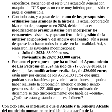
específicos, haciendo en el resto una actuación general con
maquina de DPZ que es un coste muy inferior, porque sólo se
paga el combustible.
Con todo esto, y a pesar de tener
uno de los presupuestos
ordinarios más grandes de la historia
, la actual corporación
hizo corto de presupuesto en 2024, debiendo hacer
modificaciones presupuestarias
para
incorporar los
remanentes
existentes, y que son
fruto de la gestión de la
anterior corporación y del ahorro que realizó
, aún a pesar
de que se le achacan todos los males en la actualidad. Así, se
realizaron las siguientes modificaciones:
Julio de 2024: 83.000 euros.
Noviembre de 2024: 343.000 euros.
Por tanto
el presupuesto que ha utilizado el Ayuntamiento
de Las Pedrosas en 2024 ha sido de 717.689,69 euros
, es
decir, que las
modificaciones realizadas, de 426.000 euros
,
están muy por encima de los 95.751,80 euros que quizá
podrían ser achacables a provenir de actuaciones que podría
haber realizado la corporación anterior, o incluso siendo
generosos, de los 221.000 que en el pleno ordinario de
diciembre se dijo (incorrectamente) que había de «deuda».
¿Quién se están gastando entonces el dinero?
Con todo esto,
es intolerable que el Alcalde y la Teniente Alcalde
del municipio pongan en entredicho la actuación de la