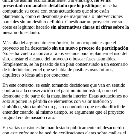
difícil de asumir económicamente. Sin embargo,
no se ha
presentado un análisis detallado que lo justifique
, ni se ha
comparado su coste con otras actuaciones que sí se están
planteando, como el desmontaje de maquinaria o intervenciones
parciales sin un destino definido. Cuestionar un proyecto por su
coste es legítimo; hacerlo
sin alternativas claras ni cifras sobre la
mesa
no lo es tanto.
Más allá del argumento económico, lo preocupante es que el
proyecto se ha descartado
sin un nuevo proceso de participación
.
No se ha vuelto a convocar a los vecinos para replantear el uso del
silo, ajustar el alcance del proyecto o buscar fases asumibles.
Simplemente, se ha pasado de un plan consensuado a un escenario
de indefinición, en el que se habla de posibles usos futuros,
alquileres o ideas aún por concretar.
En este contexto, se están tomando decisiones que van en sentido
contrario a la conservación del patrimonio industrial, como el
desmontaje de parte de la maquinaria interior. Estas actuaciones no
solo suponen la pérdida de elementos con valor histórico y
simbólico, sino también un gasto económico que resulta difícil de
entender cuando, al mismo tiempo, se argumenta que el proyecto
original era demasiado caro.
En varias ocasiones he manifestado públicamente mi desacuerdo
con este enfoque y he pedido explicaciones claras sobre cuál es el