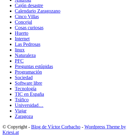
Cajón desastre
Calendario Zaragozano
Cinco Villas
Concejal
Cosas curiosas
Huerto
Internet
Las Pedrosas
linux
Naturaleza
PFC
Preguntas estúpidas
Programación
Sociedad
Software libre
Tecnología
TIC en España
Tráfico
Universidad…
Viajar
Zaragoza
© Copyright -
Blog de Víctor Corbacho
-
Wordpress Theme by
Kriesi.at