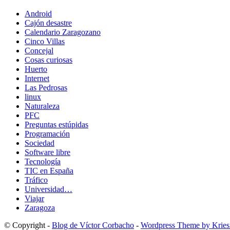
Android
Cajón desastre
Calendario Zaragozano
Cinco Villas
Concejal
Cosas curiosas
Huerto
Internet
Las Pedrosas
linux
Naturaleza
PFC
Preguntas estúpidas
Programación
Sociedad
Software libre
Tecnología
TIC en España
Tráfico
Universidad…
Viajar
Zaragoza
© Copyright -
Blog de Víctor Corbacho
-
Wordpress Theme by Kriesi