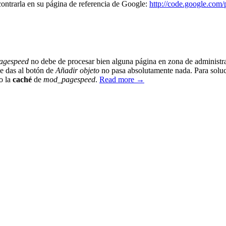
contrarla en su página de referencia de Google:
http://code.google.com
agespeed
no debe de procesar bien alguna página en zona de administr
e das al botón de
Añadir objeto
no pasa absolutamente nada. Para soluci
o la
caché
de
mod_pagespeed
.
Read more →