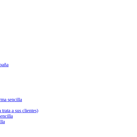
spaña
orma sencilla
rata a sus clientes)
sencilla
lla