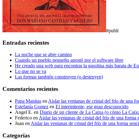
#publi
Entradas recientes
La noche que se abre camino
Cuando un pueblo pequeño apostó por el software libre
He creado una web para encontrar la gasolina más barata de E
Lo que no se va
Las formas también construyen (o destruyen)
Comentarios recientes
Papa Manitas
en
Aislar las ventanas de cristal del frío de una f
Estefanía Gomez
en
El intermitente, ese gran desconocido
Angel E.
en
Diario de un cliente de La Caixa (o cómo La Caixa t
Federico
en
Aislar las ventanas de cristal del frío de una forma 
Juan
en
Aislar las ventanas de cristal del frío de una forma senci
Categorías