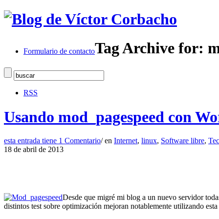
Tag Archive for: 
Formulario de contacto
RSS
Usando mod_pagespeed con WordP
esta entrada tiene
1 Comentario
/
en
Internet
,
linux
,
Software libre
,
Tec
18 de abril de 2013
Desde que migré mi blog a un nuevo servidor toda
distintos test sobre optimización mejoran notablemente utilizando est