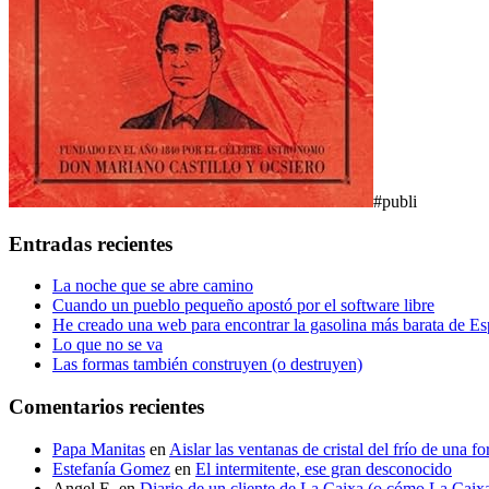
#publi
Entradas recientes
La noche que se abre camino
Cuando un pueblo pequeño apostó por el software libre
He creado una web para encontrar la gasolina más barata de E
Lo que no se va
Las formas también construyen (o destruyen)
Comentarios recientes
Papa Manitas
en
Aislar las ventanas de cristal del frío de una f
Estefanía Gomez
en
El intermitente, ese gran desconocido
Angel E.
en
Diario de un cliente de La Caixa (o cómo La Caixa t