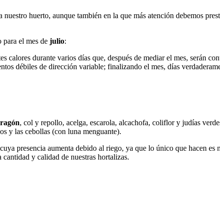
 nuestro huerto, aunque también en la que más atención debemos prestar
o para el mes de
julio
:
es calores durante varios días que, después de mediar el mes, serán c
entos débiles de dirección variable; finalizando el mes, días verdaderame
ragón
, col y repollo, acelga, escarola, alcachofa, coliflor y judías ver
ajos y las cebollas (con luna menguante).
, cuya presencia aumenta debido al riego, ya que lo único que hacen es nu
 cantidad y calidad de nuestras hortalizas.