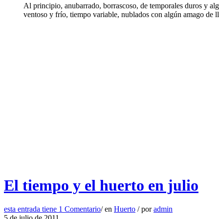
Al principio, anubarrado, borrascoso, de temporales duros y algo
ventoso y frío, tiempo variable, nublados con algún amago de ll
El tiempo y el huerto en julio
esta entrada tiene
1 Comentario
/
en
Huerto
/
por
admin
5 de julio de 2011