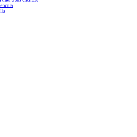
sencilla
lla