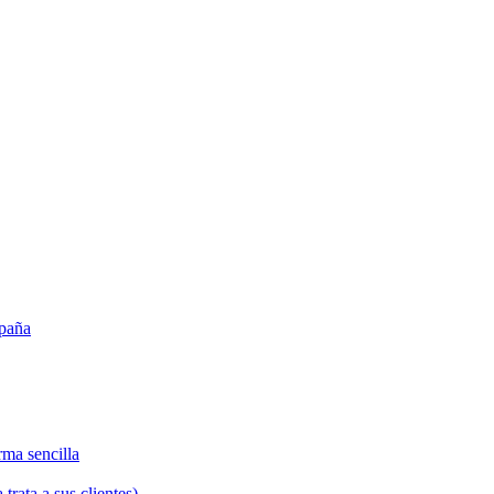
spaña
orma sencilla
rata a sus clientes)