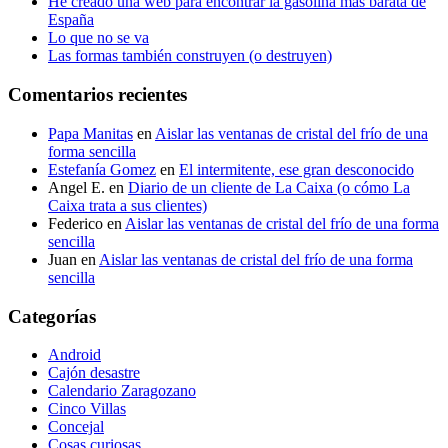
He creado una web para encontrar la gasolina más barata de
España
Lo que no se va
Las formas también construyen (o destruyen)
Comentarios recientes
Papa Manitas
en
Aislar las ventanas de cristal del frío de una
forma sencilla
Estefanía Gomez
en
El intermitente, ese gran desconocido
Angel E.
en
Diario de un cliente de La Caixa (o cómo La
Caixa trata a sus clientes)
Federico
en
Aislar las ventanas de cristal del frío de una forma
sencilla
Juan
en
Aislar las ventanas de cristal del frío de una forma
sencilla
Categorías
Android
Cajón desastre
Calendario Zaragozano
Cinco Villas
Concejal
Cosas curiosas