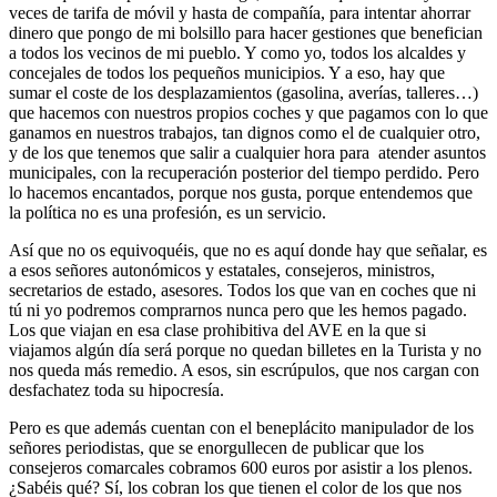
veces de tarifa de móvil y hasta de compañía, para intentar ahorrar
dinero que pongo de mi bolsillo para hacer gestiones que benefician
a todos los vecinos de mi pueblo. Y como yo, todos los alcaldes y
concejales de todos los pequeños municipios. Y a eso, hay que
sumar el coste de los desplazamientos (gasolina, averías, talleres…)
que hacemos con nuestros propios coches y que pagamos con lo que
ganamos en nuestros trabajos, tan dignos como el de cualquier otro,
y de los que tenemos que salir a cualquier hora para atender asuntos
municipales, con la recuperación posterior del tiempo perdido. Pero
lo hacemos encantados, porque nos gusta, porque entendemos que
la política no es una profesión, es un servicio.
Así que no os equivoquéis, que no es aquí donde hay que señalar, es
a esos señores autonómicos y estatales, consejeros, ministros,
secretarios de estado, asesores. Todos los que van en coches que ni
tú ni yo podremos comprarnos nunca pero que les hemos pagado.
Los que viajan en esa clase prohibitiva del AVE en la que si
viajamos algún día será porque no quedan billetes en la Turista y no
nos queda más remedio. A esos, sin escrúpulos, que nos cargan con
desfachatez toda su hipocresía.
Pero es que además cuentan con el beneplácito manipulador de los
señores periodistas, que se enorgullecen de publicar que los
consejeros comarcales cobramos 600 euros por asistir a los plenos.
¿Sabéis qué? Sí, los cobran los que tienen el color de los que nos