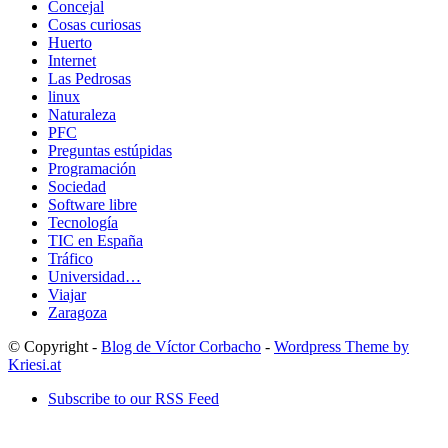
Concejal
Cosas curiosas
Huerto
Internet
Las Pedrosas
linux
Naturaleza
PFC
Preguntas estúpidas
Programación
Sociedad
Software libre
Tecnología
TIC en España
Tráfico
Universidad…
Viajar
Zaragoza
© Copyright -
Blog de Víctor Corbacho
-
Wordpress Theme by
Kriesi.at
Subscribe to our RSS Feed