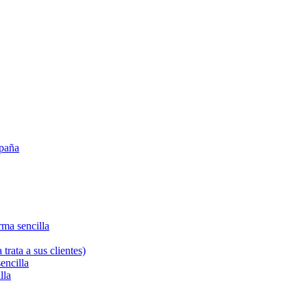
spaña
orma sencilla
rata a sus clientes)
sencilla
lla