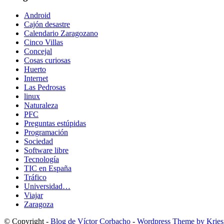
Android
Cajón desastre
Calendario Zaragozano
Cinco Villas
Concejal
Cosas curiosas
Huerto
Internet
Las Pedrosas
linux
Naturaleza
PFC
Preguntas estúpidas
Programación
Sociedad
Software libre
Tecnología
TIC en España
Tráfico
Universidad…
Viajar
Zaragoza
© Copyright -
Blog de Víctor Corbacho
-
Wordpress Theme by Kriesi