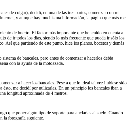
tes de colgar), decidí, en una de las tres partes, comenzar con mi
en internet, y aunque hay muchísima información, la página que más me
iento de huerto. El factor más importante que he tenido en cuenta a
ujo de ir todos los días, siendo lo más frecuente que pueda ir sólo los
ico. Así que partiendo de este punto, hice los planos, bocetos y demás
o sistema de bancales, pero antes de comenzar a hacerlos debía
a faena con la ayuda de la motoazada.
comenzar a hacer los bancales. Pese a que lo ideal tal vez hubiese sido
ésto, me decidí por utilizarlas. En un principio los bancales iban a
 una longitud aproximada de 4 metros.
engo que poner algún tipo de soporte para anclarlas al suelo. Cuando
 la fotografía siguiente.