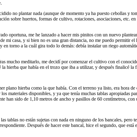
.
cidido no plantar nada (aunque de momento ya ha puesto cebollas y toma
ación sobre huertos, formas de cultivo, rotaciones, asociaciones, etc. 
ado oportuna, me he lanzado a hacer mis pinitos con un nuevo planteam
e mi casa, y si bien no es una gran distancia, no me puedo permitir el l
y en torno a la cuál gira todo lo demás: debía instalar un riego automát
Tras mucho meditarlo, me decidí por comenzar el cultivo con el conocid
té la hierba que había en el trozo que iba a utilizar, y después finalicé l
mer plano hierba como la que había. Con el terreno ya listo, era hora de 
os materiales disponibles, y ya que tenía muchas tablas apropiadas para 
ente han sido de 1,10 metros de ancho y pasillos de 60 centímetros, con
as tablas no están sujetas con nada en ninguno de los bancales, pero t
espondiente. Después de hacer este bancal, hice el segundo, que está en