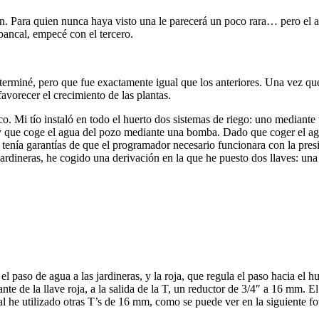
pón. Para quien nunca haya visto una le parecerá un poco rara… pero el 
ancal, empecé con el tercero.
terminé, pero que fue exactamente igual que los anteriores. Una vez que y
avorecer el crecimiento de las plantas.
tico. Mi tío instaló en todo el huerto dos sistemas de riego: uno mediante
) y que coge el agua del pozo mediante una bomba. Dado que coger el ag
tenía garantías de que el programador necesario funcionara con la presi
ardineras, he cogido una derivación en la que he puesto dos llaves: una 
 el paso de agua a las jardineras, y la roja, que regula el paso hacia el
te de la llave roja, a la salida de la T, un reductor de 3/4″ a 16 mm. El
al he utilizado otras T’s de 16 mm, como se puede ver en la siguiente fo