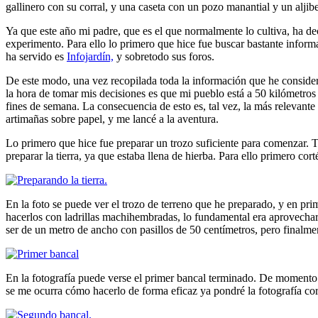
gallinero con su corral, y una caseta con un pozo manantial y un aljibe
Ya que este año mi padre, que es el que normalmente lo cultiva, ha de
experimento. Para ello lo primero que hice fue buscar bastante inform
ha servido es
Infojardín,
y sobretodo sus foros.
De este modo, una vez recopilada toda la información que he consider
la hora de tomar mis decisiones es que mi pueblo está a 50 kilómetros d
fines de semana. La consecuencia de esto es, tal vez, la más relevante 
artimañas sobre papel, y me lancé a la aventura.
Lo primero que hice fue preparar un trozo suficiente para comenzar. 
preparar la tierra, ya que estaba llena de hierba. Para ello primero cor
En la foto se puede ver el trozo de terreno que he preparado, y en pri
hacerlos con ladrillas machihembradas, lo fundamental era aprovechar l
ser de un metro de ancho con pasillos de 50 centímetros, pero finalm
En la fotografía puede verse el primer bancal terminado. De momento l
se me ocurra cómo hacerlo de forma eficaz ya pondré la fotografía corr