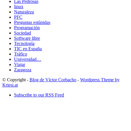
Las Pedrosas
linux
Naturaleza
PFC
Preguntas estúpidas
Programación
Sociedad
Software libre
Tecnología
TIC en España
Tráfico
Universidad…
Viajar
Zaragoza
© Copyright -
Blog de Víctor Corbacho
-
Wordpress Theme by
Kriesi.at
Subscribe to our RSS Feed