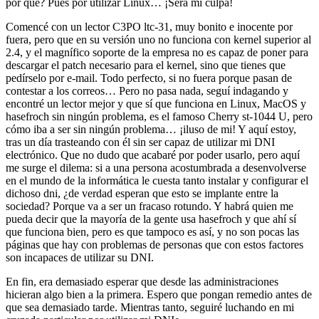
por qué? Pues por utilizar Linux… ¡Será mi culpa!
Comencé con un lector C3PO ltc-31, muy bonito e inocente por
fuera, pero que en su versión uno no funciona con kernel superior al
2.4, y el magnífico soporte de la empresa no es capaz de poner para
descargar el patch necesario para el kernel, sino que tienes que
pedírselo por e-mail. Todo perfecto, si no fuera porque pasan de
contestar a los correos… Pero no pasa nada, seguí indagando y
encontré un lector mejor y que sí que funciona en Linux, MacOS y
hasefroch sin ningún problema, es el famoso Cherry st-1044 U, pero
cómo iba a ser sin ningún problema… ¡iluso de mi! Y aquí estoy,
tras un día trasteando con él sin ser capaz de utilizar mi DNI
electrónico. Que no dudo que acabaré por poder usarlo, pero aquí
me surge el dilema: si a una persona acostumbrada a desenvolverse
en el mundo de la informática le cuesta tanto instalar y configurar el
dichoso dni, ¿de verdad esperan que esto se implante entre la
sociedad? Porque va a ser un fracaso rotundo. Y habrá quien me
pueda decir que la mayoría de la gente usa hasefroch y que ahí sí
que funciona bien, pero es que tampoco es así, y no son pocas las
páginas que hay con problemas de personas que con estos factores
son incapaces de utilizar su DNI.
En fin, era demasiado esperar que desde las administraciones
hicieran algo bien a la primera. Espero que pongan remedio antes de
que sea demasiado tarde. Mientras tanto, seguiré luchando en mi