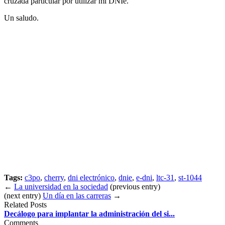
cruzada particular por utilizar mi DNIe.
Un saludo.
Tags:
c3po
,
cherry
,
dni electrónico
,
dnie
,
e-dni
,
ltc-31
,
st-1044
←
La universidad en la sociedad
(previous entry)
(next entry)
Un día en las carreras
→
Related Posts
Decálogo para implantar la administración del si...
Comments