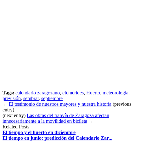
Tags:
calendario zaragozano
,
efemérides
,
Huerto
,
meteorología
,
previsión
,
sembrar
,
septiembre
←
El testimonio de nuestros mayores y nuestra historia
(previous
entry)
(next entry)
Las obras del tranvía de Zaragoza afectan
innecesariamente a la movilidad en bicileta
→
Related Posts
El tiempo y el huerto en diciembre
El tiempo en junio: predicción del Calendario Zar...