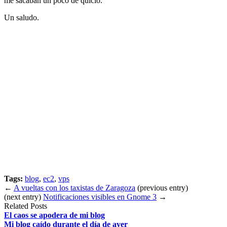
me sacaban un poco de quicio.
Un saludo.
Tags:
blog
,
ec2
,
vps
←
A vueltas con los taxistas de Zaragoza
(previous entry)
(next entry)
Notificaciones visibles en Gnome 3
→
Related Posts
El caos se apodera de mi blog
Mi blog caído durante el día de ayer