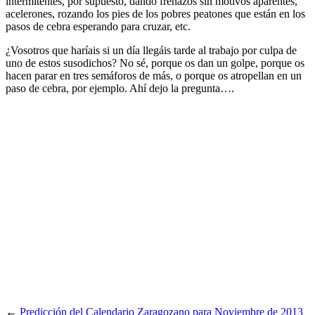
intermitentes, por supuesto, dando frenazos sin motivos aparentes,
acelerones, rozando los pies de los pobres peatones que están en los
pasos de cebra esperando para cruzar, etc.
¿Vosotros que haríais si un día llegáis tarde al trabajo por culpa de
uno de estos susodichos? No sé, porque os dan un golpe, porque os
hacen parar en tres semáforos de más, o porque os atropellan en un
paso de cebra, por ejemplo. Ahí dejo la pregunta….
←
Predicción del Calendario Zaragozano para Noviembre de 2013