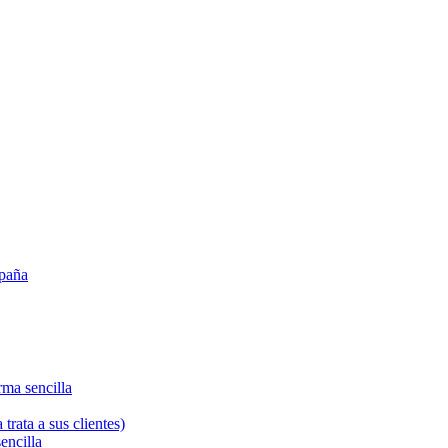
spaña
orma sencilla
rata a sus clientes)
sencilla