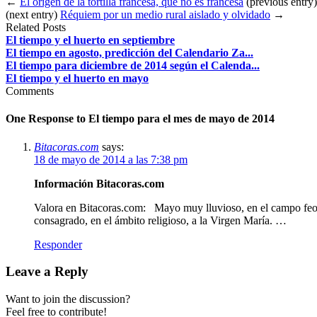
←
El origen de la tortilla francesa, que no es francesa
(previous entry)
(next entry)
Réquiem por un medio rural aislado y olvidado
→
Related Posts
El tiempo y el huerto en septiembre
El tiempo en agosto, predicción del Calendario Za...
El tiempo para diciembre de 2014 según el Calenda...
El tiempo y el huerto en mayo
Comments
One Response to
El tiempo para el mes de mayo de 2014
Bitacoras.com
says:
18 de mayo de 2014 a las 7:38 pm
Información Bitacoras.com
Valora en Bitacoras.com: Mayo muy lluvioso, en el campo feo 
consagrado, en el ámbito religioso, a la Virgen María. …
Responder
Leave a Reply
Want to join the discussion?
Feel free to contribute!