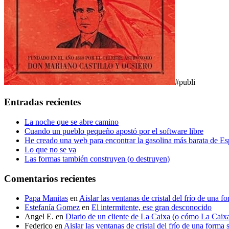
#publi
Entradas recientes
La noche que se abre camino
Cuando un pueblo pequeño apostó por el software libre
He creado una web para encontrar la gasolina más barata de E
Lo que no se va
Las formas también construyen (o destruyen)
Comentarios recientes
Papa Manitas
en
Aislar las ventanas de cristal del frío de una f
Estefanía Gomez
en
El intermitente, ese gran desconocido
Angel E.
en
Diario de un cliente de La Caixa (o cómo La Caixa t
Federico
en
Aislar las ventanas de cristal del frío de una forma 