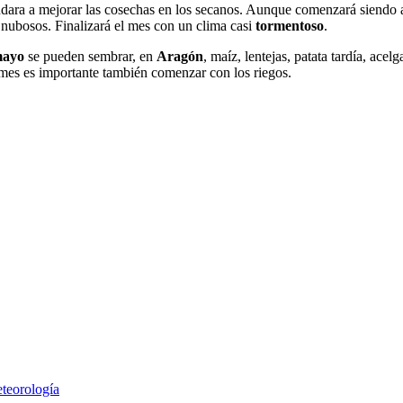
dara a mejorar las cosechas en los secanos. Aunque comenzará siendo al
 nubosos. Finalizará el mes con un clima casi
tormentoso
.
ayo
se pueden sembrar, en
Aragón
, maíz, lentejas, patata tardía, ace
e mes es importante también comenzar con los riegos.
teorología