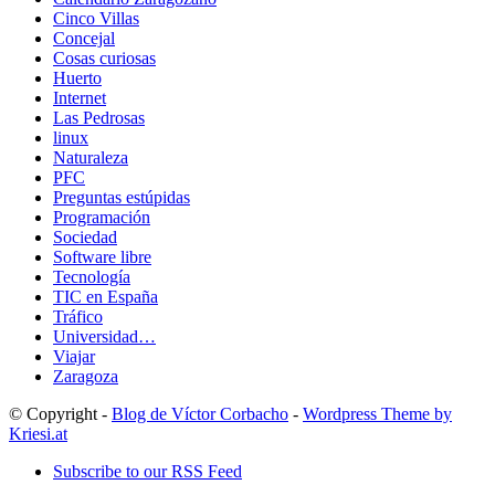
Cinco Villas
Concejal
Cosas curiosas
Huerto
Internet
Las Pedrosas
linux
Naturaleza
PFC
Preguntas estúpidas
Programación
Sociedad
Software libre
Tecnología
TIC en España
Tráfico
Universidad…
Viajar
Zaragoza
© Copyright -
Blog de Víctor Corbacho
-
Wordpress Theme by
Kriesi.at
Subscribe to our RSS Feed