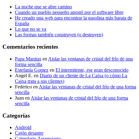
La noche que se abre camino
Cuando un pueblo pequeño apostó por el software libre
He creado una web para encontrar la gasolina más barata de
España
Lo que no se va
Las formas también construyen (o destruyen)
Comentarios recientes
Papa Manitas
en
Aislar las ventanas de cristal del frío de una
forma sencilla
Estefanía Gomez
en
El intermitente, ese gran desconocido
Angel E.
en
Diario de un cliente de La Caixa (o cómo La
Caixa trata a sus clientes)
Federico
en
Aislar las ventanas de cristal del frío de una forma
sencilla
Juan
en
Aislar las ventanas de cristal del frío de una forma
sencilla
Categorías
Android
Cajón desastre
Calendario Zaragozano