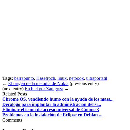
Tags:
barrapunto
,
Hasefroch
,
linux
,
netbook
,
ultraportatil
←
El origen de la melodía de Nokia
(previous entry)
(next entry)
En bici por Zaragoza
→
Related Posts
Chrome OS, vendiendo humo con la ayuda de los mass...
Decálogo para implantar la administración del si...
Eliminar el icono de acceso universal de Gnome 3
Problemas en la instalación de Eclipse en Debian ...
Comments