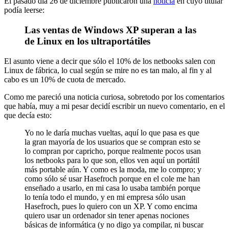
El pasado día 26 de diciembre publicaron una
noticia
en cuyo titular
podía leerse:
Las ventas de Windows XP superan a las
de Linux en los ultraportátiles
El asunto viene a decir que sólo el 10% de los netbooks salen con
Linux de fábrica, lo cual según se mire no es tan malo, al fin y al
cabo es un 10% de cuota de mercado.
Como me pareció una noticia curiosa, sobretodo por los comentarios
que había, muy a mi pesar decidí escribir un nuevo comentario, en el
que decía esto:
Yo no le daría muchas vueltas, aquí lo que pasa es que
la gran mayoría de los usuarios que se compran esto se
lo compran por capricho, porque realmente pocos usan
los netbooks para lo que son, ellos ven aquí un portátil
más portable aún. Y como es la moda, me lo compro; y
como sólo sé usar Hasefroch porque en el cole me han
enseñado a usarlo, en mi casa lo usaba también porque
lo tenía todo el mundo, y en mi empresa sólo usan
Hasefroch, pues lo quiero con un XP. Y como encima
quiero usar un ordenador sin tener apenas nociones
básicas de informática (y no digo ya compilar, ni buscar