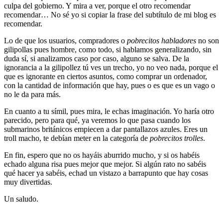
culpa del gobierno. Y mira a ver, porque el otro recomendar
recomendar… No sé yo si copiar la frase del subtítulo de mi blog es
recomendar.
Lo de que los usuarios, compradores o
pobrecitos habladores
no son
gilipollas pues hombre, como todo, si hablamos generalizando, sin
duda sí, si analizamos caso por caso, alguno se salva. De la
ignorancia a la gilipollez tú ves un trecho, yo no veo nada, porque el
que es ignorante en ciertos asuntos, como comprar un ordenador,
con la cantidad de información que hay, pues o es que es un vago o
no le da para más.
En cuanto a tu símil, pues mira, le echas imaginación. Yo haría otro
parecido, pero para qué, ya veremos lo que pasa cuando los
submarinos británicos empiecen a dar pantallazos azules. Eres un
troll macho, te debían meter en la categoría de
pobrecitos trolles
.
En fin, espero que no os hayáis aburrido mucho, y si os habéis
echado alguna risa pues mejor que mejor. Si algún rato no sabéis
qué hacer ya sabéis, echad un vistazo a barrapunto que hay cosas
muy divertidas.
Un saludo.