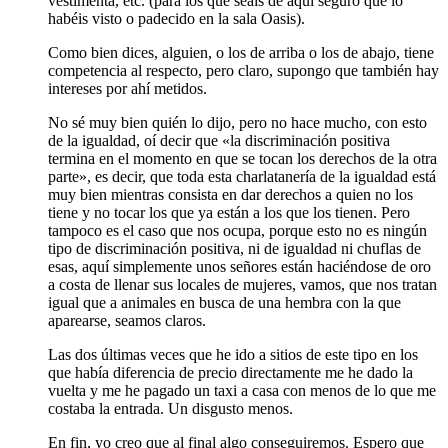
vestimenta, etc. (para los que seáis de aquí seguro que lo
habéis visto o padecido en la sala Oasis).
Como bien dices, alguien, o los de arriba o los de abajo, tiene
competencia al respecto, pero claro, supongo que también hay
intereses por ahí metidos.
No sé muy bien quién lo dijo, pero no hace mucho, con esto
de la igualdad, oí decir que «la discriminación positiva
termina en el momento en que se tocan los derechos de la otra
parte», es decir, que toda esta charlatanería de la igualdad está
muy bien mientras consista en dar derechos a quien no los
tiene y no tocar los que ya están a los que los tienen. Pero
tampoco es el caso que nos ocupa, porque esto no es ningún
tipo de discriminación positiva, ni de igualdad ni chuflas de
esas, aquí simplemente unos señores están haciéndose de oro
a costa de llenar sus locales de mujeres, vamos, que nos tratan
igual que a animales en busca de una hembra con la que
aparearse, seamos claros.
Las dos últimas veces que he ido a sitios de este tipo en los
que había diferencia de precio directamente me he dado la
vuelta y me he pagado un taxi a casa con menos de lo que me
costaba la entrada. Un disgusto menos.
En fin, yo creo que al final algo conseguiremos. Espero que