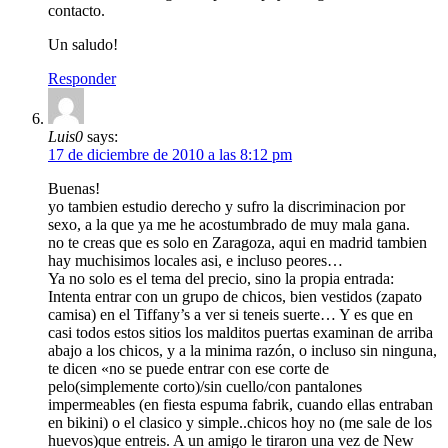
contacto.
Un saludo!
Responder
Luis0
says:
17 de diciembre de 2010 a las 8:12 pm
Buenas!
yo tambien estudio derecho y sufro la discriminacion por
sexo, a la que ya me he acostumbrado de muy mala gana.
no te creas que es solo en Zaragoza, aqui en madrid tambien
hay muchisimos locales asi, e incluso peores…
Ya no solo es el tema del precio, sino la propia entrada:
Intenta entrar con un grupo de chicos, bien vestidos (zapato
camisa) en el Tiffany’s a ver si teneis suerte… Y es que en
casi todos estos sitios los malditos puertas examinan de arriba
abajo a los chicos, y a la minima razón, o incluso sin ninguna,
te dicen «no se puede entrar con ese corte de
pelo(simplemente corto)/sin cuello/con pantalones
impermeables (en fiesta espuma fabrik, cuando ellas entraban
en bikini) o el clasico y simple..chicos hoy no (me sale de los
huevos)que entreis. A un amigo le tiraron una vez de New