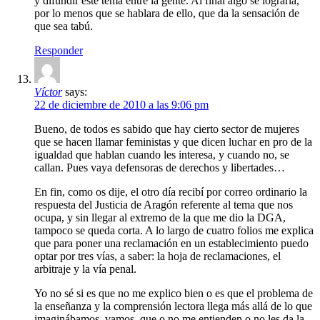
y difundir este tema entre la gente. Al final algo se lograría,
por lo menos que se hablara de ello, que da la sensación de
que sea tabú.
Responder
Víctor
says:
22 de diciembre de 2010 a las 9:06 pm
Bueno, de todos es sabido que hay cierto sector de mujeres
que se hacen llamar feministas y que dicen luchar en pro de la
igualdad que hablan cuando les interesa, y cuando no, se
callan. Pues vaya defensoras de derechos y libertades…
En fin, como os dije, el otro día recibí por correo ordinario la
respuesta del Justicia de Aragón referente al tema que nos
ocupa, y sin llegar al extremo de la que me dio la DGA,
tampoco se queda corta. A lo largo de cuatro folios me explica
que para poner una reclamación en un establecimiento puedo
optar por tres vías, a saber: la hoja de reclamaciones, el
arbitraje y la vía penal.
Yo no sé si es que no me explico bien o es que el problema de
la enseñanza y la comprensión lectora llega más allá de lo que
imaginábamos, vamos, que o no me entienden o no les da la