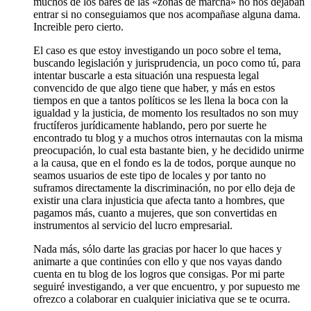
muchos de los bares de las «zonas de marcha» no nos dejaban
entrar si no conseguiamos que nos acompañase alguna dama.
Increible pero cierto.
El caso es que estoy investigando un poco sobre el tema,
buscando legislación y jurisprudencia, un poco como tú, para
intentar buscarle a esta situación una respuesta legal
convencido de que algo tiene que haber, y más en estos
tiempos en que a tantos políticos se les llena la boca con la
igualdad y la justicia, de momento los resultados no son muy
fructíferos jurídicamente hablando, pero por suerte he
encontrado tu blog y a muchos otros internautas con la misma
preocupación, lo cual esta bastante bien, y he decidido unirme
a la causa, que en el fondo es la de todos, porque aunque no
seamos usuarios de este tipo de locales y por tanto no
suframos directamente la discriminación, no por ello deja de
existir una clara injusticia que afecta tanto a hombres, que
pagamos más, cuanto a mujeres, que son convertidas en
instrumentos al servicio del lucro empresarial.
Nada más, sólo darte las gracias por hacer lo que haces y
animarte a que continúes con ello y que nos vayas dando
cuenta en tu blog de los logros que consigas. Por mi parte
seguiré investigando, a ver que encuentro, y por supuesto me
ofrezco a colaborar en cualquier iniciativa que se te ocurra.