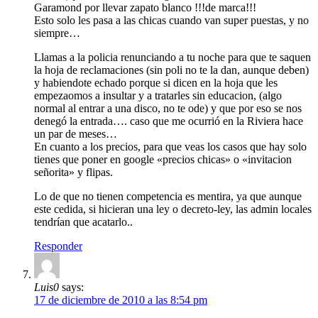
Garamond por llevar zapato blanco !!!de marca!!!
Esto solo les pasa a las chicas cuando van super puestas, y no
siempre…
Llamas a la policia renunciando a tu noche para que te saquen
la hoja de reclamaciones (sin poli no te la dan, aunque deben)
y habiendote echado porque si dicen en la hoja que les
empezaomos a insultar y a tratarles sin educacion, (algo
normal al entrar a una disco, no te ode) y que por eso se nos
denegó la entrada…. caso que me ocurrió en la Riviera hace
un par de meses…
En cuanto a los precios, para que veas los casos que hay solo
tienes que poner en google «precios chicas» o «invitacion
señorita» y flipas.
Lo de que no tienen competencia es mentira, ya que aunque
este cedida, si hicieran una ley o decreto-ley, las admin locales
tendrían que acatarlo..
Responder
Luis0
says:
17 de diciembre de 2010 a las 8:54 pm