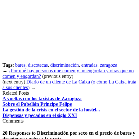
Tags:
bares
,
discotecas
,
discriminación
,
entradas
,
zaragoza
←
¿Por qué hay personas que comen y no engordan y otras que no
comen y engordan?
(previous entry)
(next entry)
Diario de un cliente de La Caixa (o cómo La Caixa trata
a sus clientes)
→
Related Posts
A vueltas con los taxistas de Zaragoza
Sobre el Pabellón Príncipe Felipe
La gestión de la crisis en el sector de la hostel...
Dispensas y pecados en el siglo XXI
Comments
20 Responses to
Discriminación por sexo en el precio de bares y
discotecas: vuelvo a la carga