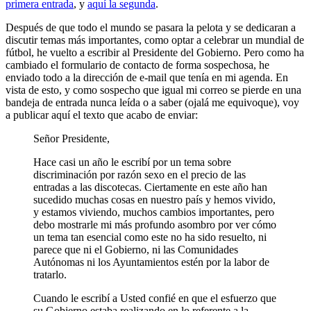
primera entrada
, y
aquí la segunda
.
Después de que todo el mundo se pasara la pelota y se dedicaran a
discutir temas más importantes, como optar a celebrar un mundial de
fútbol, he vuelto a escribir al Presidente del Gobierno. Pero como ha
cambiado el formulario de contacto de forma sospechosa, he
enviado todo a la dirección de e-mail que tenía en mi agenda. En
vista de esto, y como sospecho que igual mi correo se pierde en una
bandeja de entrada nunca leída o a saber (ojalá me equivoque), voy
a publicar aquí el texto que acabo de enviar:
Señor Presidente,
Hace casi un año le escribí por un tema sobre
discriminación por razón sexo en el precio de las
entradas a las discotecas. Ciertamente en este año han
sucedido muchas cosas en nuestro país y hemos vivido,
y estamos viviendo, muchos cambios importantes, pero
debo mostrarle mi más profundo asombro por ver cómo
un tema tan esencial como este no ha sido resuelto, ni
parece que ni el Gobierno, ni las Comunidades
Autónomas ni los Ayuntamientos estén por la labor de
tratarlo.
Cuando le escribí a Usted confié en que el esfuerzo que
su Gobierno estaba realizando en lo referente a la