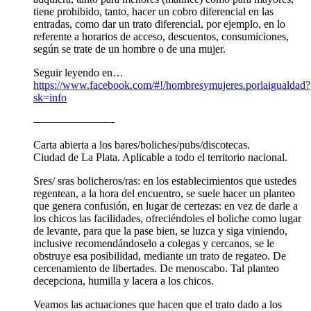
tiene prohibido, tanto, hacer un cobro diferencial en las
entradas, como dar un trato diferencial, por ejemplo, en lo
referente a horarios de acceso, descuentos, consumiciones,
según se trate de un hombre o de una mujer.
Seguir leyendo en…
https://www.facebook.com/#!/hombresymujeres.porlaigualdad?
sk=info
———————-
Carta abierta a los bares/boliches/pubs/discotecas.
Ciudad de La Plata. Aplicable a todo el territorio nacional.
Sres/ sras bolicheros/ras: en los establecimientos que ustedes
regentean, a la hora del encuentro, se suele hacer un planteo
que genera confusión, en lugar de certezas: en vez de darle a
los chicos las facilidades, ofreciéndoles el boliche como lugar
de levante, para que la pase bien, se luzca y siga viniendo,
inclusive recomendándoselo a colegas y cercanos, se le
obstruye esa posibilidad, mediante un trato de regateo. De
cercenamiento de libertades. De menoscabo. Tal planteo
decepciona, humilla y lacera a los chicos.
Veamos las actuaciones que hacen que el trato dado a los